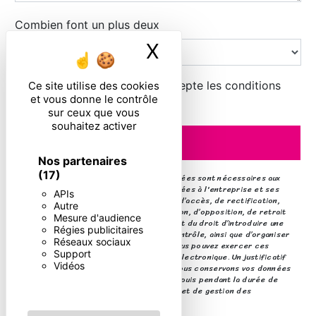
Combien font un plus deux
X
Masquer le ban
En cochant cette case, j'accepte les conditions
Ce site utilise des cookies
et vous donne le contrôle
particulières ci-dessous **
sur ceux que vous
souhaitez activer
ENVOYER
Nos partenaires
(17)
** Les données personnelles communiquées sont nécessaires aux
fins de vous contacter. Elles sont destinées à l'entreprise et ses
APIs
sous-traitants. Vous disposez de droits d’accès, de rectification,
Autre
d’effacement, de portabilité, de limitation, d’opposition, de retrait
Mesure d'audience
de votre consentement à tout moment et du droit d’introduire une
Régies publicitaires
réclamation auprès d’une autorité de contrôle, ainsi que d’organiser
Réseaux sociaux
le sort de vos données post-mortem. Vous pouvez exercer ces
Support
droits par voie postale ou par courrier électronique. Un justificatif
Vidéos
d'identité pourra vous être demandé. Nous conservons vos données
pendant la période de prise de contact puis pendant la durée de
prescription légale aux fins probatoires et de gestion des
contentieux.