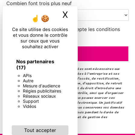
Combien font trois plus neuf
X
Masquer le ban
En cochant cette case, j'accepte les conditions
Ce site utilise des cookies
et vous donne le contrôle
particulières ci-dessous **
sur ceux que vous
souhaitez activer
ENVOYER
Nos partenaires
(17)
** Les données personnelles communiquées sont nécessaires aux
fins de vous contacter. Elles sont destinées à l'entreprise et ses
APIs
sous-traitants. Vous disposez de droits d’accès, de rectification,
Autre
d’effacement, de portabilité, de limitation, d’opposition, de retrait
Mesure d'audience
de votre consentement à tout moment et du droit d’introduire une
Régies publicitaires
réclamation auprès d’une autorité de contrôle, ainsi que d’organiser
Réseaux sociaux
le sort de vos données post-mortem. Vous pouvez exercer ces
Support
droits par voie postale ou par courrier électronique. Un justificatif
Vidéos
d'identité pourra vous être demandé. Nous conservons vos données
pendant la période de prise de contact puis pendant la durée de
prescription légale aux fins probatoires et de gestion des
contentieux.
Tout accepter