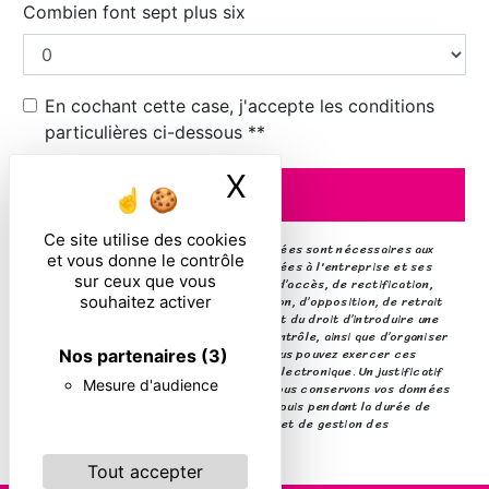
Combien font sept plus six
En cochant cette case, j'accepte les conditions
particulières ci-dessous **
X
Masquer le ban
ENVOYER
Ce site utilise des cookies
** Les données personnelles communiquées sont nécessaires aux
et vous donne le contrôle
fins de vous contacter. Elles sont destinées à l'entreprise et ses
sur ceux que vous
sous-traitants. Vous disposez de droits d’accès, de rectification,
d’effacement, de portabilité, de limitation, d’opposition, de retrait
souhaitez activer
de votre consentement à tout moment et du droit d’introduire une
réclamation auprès d’une autorité de contrôle, ainsi que d’organiser
le sort de vos données post-mortem. Vous pouvez exercer ces
Nos partenaires
(3)
droits par voie postale ou par courrier électronique. Un justificatif
Mesure d'audience
d'identité pourra vous être demandé. Nous conservons vos données
pendant la période de prise de contact puis pendant la durée de
prescription légale aux fins probatoires et de gestion des
contentieux.
Tout accepter