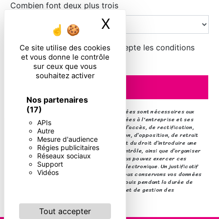
Combien font deux plus trois
X
Masquer le ban
En cochant cette case, j'accepte les conditions
Ce site utilise des cookies
et vous donne le contrôle
particulières ci-dessous **
sur ceux que vous
souhaitez activer
ENVOYER
Nos partenaires
(17)
** Les données personnelles communiquées sont nécessaires aux
fins de vous contacter. Elles sont destinées à l'entreprise et ses
APIs
sous-traitants. Vous disposez de droits d’accès, de rectification,
Autre
d’effacement, de portabilité, de limitation, d’opposition, de retrait
Mesure d'audience
de votre consentement à tout moment et du droit d’introduire une
Régies publicitaires
réclamation auprès d’une autorité de contrôle, ainsi que d’organiser
Réseaux sociaux
le sort de vos données post-mortem. Vous pouvez exercer ces
Support
droits par voie postale ou par courrier électronique. Un justificatif
Vidéos
d'identité pourra vous être demandé. Nous conservons vos données
pendant la période de prise de contact puis pendant la durée de
prescription légale aux fins probatoires et de gestion des
contentieux.
Tout accepter