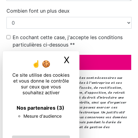
Combien font un plus deux
En cochant cette case, j'accepte les conditions
particulières ci-dessous **
X
Masquer le ban
ENVOYER
Ce site utilise des cookies
** Les données personnelles communiquées sont nécessaires aux
et vous donne le contrôle
fins de vous contacter. Elles sont destinées à l'entreprise et ses
sur ceux que vous
sous-traitants. Vous disposez de droits d’accès, de rectification,
d’effacement, de portabilité, de limitation, d’opposition, de retrait
souhaitez activer
de votre consentement à tout moment et du droit d’introduire une
réclamation auprès d’une autorité de contrôle, ainsi que d’organiser
le sort de vos données post-mortem. Vous pouvez exercer ces
Nos partenaires
(3)
droits par voie postale ou par courrier électronique. Un justificatif
Mesure d'audience
d'identité pourra vous être demandé. Nous conservons vos données
pendant la période de prise de contact puis pendant la durée de
prescription légale aux fins probatoires et de gestion des
contentieux.